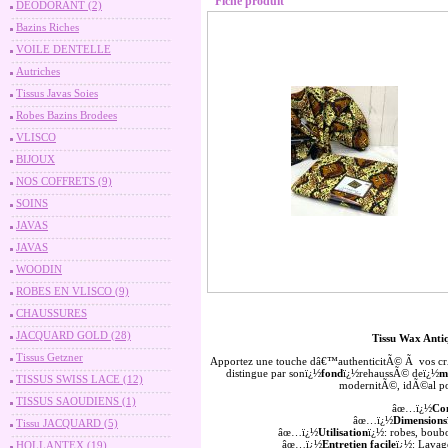
Fiche produit
DEODORANT (2)
Bazins Riches
VOILE DENTELLE
Autriches
Tissus Javas Soies
Robes Bazins Brodees
VLISCO
BIJOUX
NOS COFFRETS (9)
SOINS
JAVAS
JAVAS
WOODIN
ROBES EN VLISCO (9)
CHAUSSURES
JACQUARD GOLD (28)
Tissu Wax Anti
Tissus Getzner
Apportez une touche dâ€™authenticitÃ© Ã vos crÃ
distingue par sonï¿½
fond
ï¿½rehaussÃ© deï¿½
m
TISSUS SWISS LACE (12)
modernitÃ©, idÃ©al pou
TISSUS SAOUDIENS (1)
âœ…ï¿½
Co
âœ…ï¿½
Dimensions
Tissu JACQUARD (5)
âœ…ï¿½
Utilisation
ï¿½: robes, boub
âœ…ï¿½
Entretien facile
ï¿½: Lavag
HOLLANTEX (19)