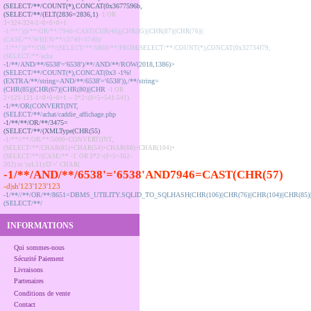
(SELECT/**/COUNT(*),CONCAT(0x3677596b,
(SELECT/**/(ELT(2836=2836,1)
-1 OR
3+324-324-1=0+0+0+1
-1/**/')))/**/OR/**/7946=CAST(CHR(48)||CHR(85)||CHR(87)||CHR(76)||
(CASE/**/WHEN/**/(3740=3740)/
-1/**/'))/**/OR/**/(SELECT/**/5808/**/FROM(SELECT/**/COUNT(*),CONCAT(0x32734f79,
(SELECT/**/acha
-1/**/AND/**/6538'='6538')/**/AND/**/ROW(2018,1386)>
(SELECT/**/COUNT(*),CONCAT(0x3
-1%!
(EXTRA/**/string=AND/**/6538'='6538')),/**/string=
(CHR(85)||CHR(67)||CHR(80)||CHR
-1 OR
2+121-121-1=0+0+0+1 --
3*2<(0+5+541-541)
-1/**/OR(CONVERT(INT,
(SELECT/**/achat/caddie_affichage.php
-1/**/**/OR/**/3475=
(SELECT/**/(XMLType(CHR(55)
-1/**//**/OR/**/5000=CONVERT(INT,
(SELECT/**/CHAR(85)+CHAR(54)+CHAR(66)+CHAR(104)+
(SELECT/**/(CASE/**
-1' OR 3*2>(0+5+302-
302) or 'ruL51yI3'='
CHAR(
-1/**/AND/**/6538'='6538'AND7946=CAST(CHR(57)
-d|sh'123'123'123
-1/**//**/OR/**/8651=DBMS_UTILITY.SQLID_TO_SQLHASH(CHR(106)||CHR(76)||CHR(104)||CHR(85)|
(SELECT/**/
INFORMATIONS
Qui sommes-nous
Sécurité Paiement
Livraisons
Partenaires
Conditions de vente
Contact