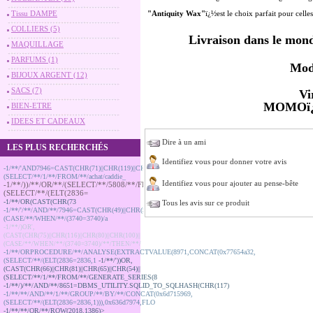
Tissu DAMPE
"Antiquity Wax"
ï¿½est le choix parfait pour celles
COLLIERS (5)
Livraison dans le mond
MAQUILLAGE
PARFUMS (1)
Mod
BIJOUX ARGENT (12)
SACS (7)
Vi
MOMOï
BIEN-ETRE
IDEES ET CADEAUX
Dire à un ami
LES PLUS RECHERCHÉS
Identifiez vous pour donner votre avis
-1/**/'AND7946=CAST(CHR(71)||CHR(119)||CHR(101)||CHR(54)||
(SELECT/**/1/**/FROM/**/achat/caddie_
Identifiez vous pour ajouter au pense-bête
-1/**/))/**/OR/**/(SELECT/**/5808/**/FROM(SELECT/**/COUNT(*),CONCAT(0x6e4a4e5
(SELECT/**/(ELT(2836=
-1/**/OR(CAST(CHR(73
Tous les avis sur ce produit
-1/**/'/**/AND/**/7946=CAST(CHR(49)||CHR(54)||CHR(53)||CHR(117)||
(CASE/**/WHEN/**/(3740=3740)/a
-1/**/)OR',
(CAST(CHR(75)||CHR(116)||CHR(80)||CHR(100)||
(CASE/**/WHEN/**/(3740=3740)/**/THEN/**/
-1/**/ORPROCEDURE/**/ANALYSE(EXTRACTVALUE(8971,CONCAT(0x77654a32,
(SELECT/**/(ELT(2836=2836,1
-1/**/'))OR,
(CAST(CHR(66)||CHR(81)||CHR(65)||CHR(54)||
(SELECT/**/1/**/FROM/**/GENERATE_SERIES(8
-1/**/)/**/AND/**/8651=DBMS_UTILITY.SQLID_TO_SQLHASH(CHR(117)
-1/**/**/AND/**/1/**/GROUP/**/BY/**/CONCAT(0x6d715969,
(SELECT/**/(ELT(2836=2836,1))),0x636d7974,FLO
-1/**/**/OR/**/ROW(2018,1386)>