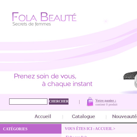
Votre panier :
contient
0 produit
VOUS ÊTES ICI :
ACCUEIL
>
CATÉGORIES