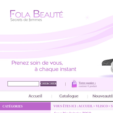
Votre panier :
contient
0 produit
VOUS ÊTES ICI :
ACCUEIL
>
VLISCO
>
S
CATÉGORIES