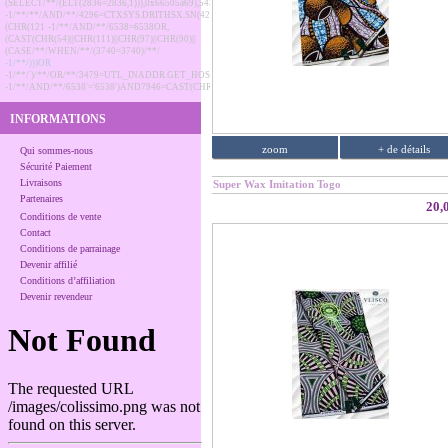
(SELECT/**/(ELT(2836=2836,1))),0x66505a69),5431)/ac
-1/**/**/AND/**/4296=CTXSYS.DRITHSX.SN(4296,
(CHR(121
-1/**/AND/**/6538=6538OR,
(CAST(CHR(54)||CHR(111)||CHR(97)||CHR(90)||
(CASE/**/WHEN/**/(3740=3740)/**/
-1/**/)))OR
-1/**/')/**/OR/**/3479=UTL_INADDR.GET_HOST_ADDRESS(CHR(68)
-1/**/AND/**/6538'='6538')AND7946=CAST(CHR(65)
INFORMATIONS
zoom
+ de détails
Qui sommes-nous
Sécurité Paiement
Livraisons
Super Wax Imitation Togo
Partenaires
20,
Conditions de vente
Contact
Conditions de parrainage
Devenir affilié
Conditions d’affiliation
Devenir revendeur