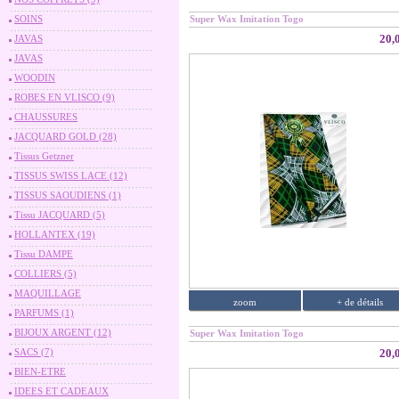
SOINS
Super Wax Imitation Togo
20,
JAVAS
JAVAS
WOODIN
ROBES EN VLISCO (9)
CHAUSSURES
JACQUARD GOLD (28)
Tissus Getzner
TISSUS SWISS LACE (12)
TISSUS SAOUDIENS (1)
Tissu JACQUARD (5)
HOLLANTEX (19)
Tissu DAMPE
COLLIERS (5)
MAQUILLAGE
zoom
+ de détails
PARFUMS (1)
BIJOUX ARGENT (12)
Super Wax Imitation Togo
SACS (7)
20,
BIEN-ETRE
IDEES ET CADEAUX