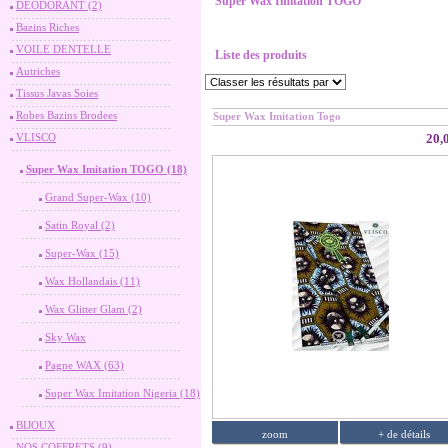
Super Wax Imitation TOGO
DEODORANT (2)
Bazins Riches
VOILE DENTELLE
Liste des produits
Autriches
Tissus Javas Soies
Robes Bazins Brodees
Super Wax Imitation Togo
VLISCO
20,
Super Wax Imitation TOGO (18)
Grand Super-Wax (10)
Satin Royal (2)
Super-Wax (15)
Wax Hollandais (11)
Wax Glitter Glam (2)
Sky Wax
Pagne WAX (63)
Super Wax Imitation Nigeria (18)
BIJOUX
zoom
+ de détails
NOS COFFRETS (9)