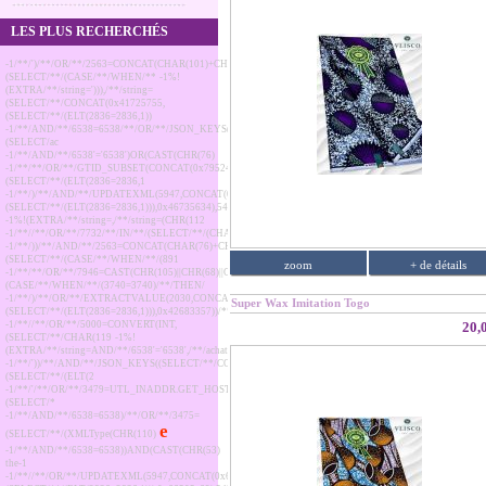
LES PLUS RECHERCHÉS
-1/**/')/**/OR/**/2563=CONCAT(CHAR(101)+CHAR(74)+CHAR(81)+CHAR(103),
(SELECT/**/(CASE/**/WHEN/**
-1%!
(EXTRA/**/string='))),/**/string=
(SELECT/**/CONCAT(0x41725755,
(SELECT/**/(ELT(2836=2836,1))
-1/**/AND/**/6538=6538/**/OR/**/JSON_KEYS((SELECT/**/CONVERT((SELECT/**/CONCAT(0x473249
(SELECT/ac
-1/**/AND/**/6538'='6538')OR(CAST(CHR(76)
-1/**/**/OR/**/GTID_SUBSET(CONCAT(0x79524850,
(SELECT/**/(ELT(2836=2836,1
-1/**/)/**/AND/**/UPDATEXML(5947,CONCAT(0x77724933,
(SELECT/**/(ELT(2836=2836,1))),0x46735634),5431)#
-1%!(EXTRA/**/string=,/**/string=(CHR(112
-1/**//**/OR/**/7732/**/IN/**/(SELECT/**/(CHAR(50
-1/**/))/**/AND/**/2563=CONCAT(CHAR(76)+CHAR(117)+CHAR(90)+CHAR(69),
(SELECT/**/(CASE/**/WHEN/**/(891
zoom
+ de détails
-1/**/**/OR/**/7946=CAST(CHR(105)||CHR(68)||CHR(98)||CHR(87)||
(CASE/**/WHEN/**/(3740=3740)/**/THEN/
-1/**/)/**/OR/**/EXTRACTVALUE(2030,CONCAT(0x6571787a,
Super Wax Imitation Togo
(SELECT/**/(ELT(2836=2836,1))),0x42683357))/**/
-1/**//**/OR/**/5000=CONVERT(INT,
20,
(SELECT/**/CHAR(119
-1%!
(EXTRA/**/string=AND/**/6538'='6538',/**/achat/caddie_affichage.php
-1/**/'))/**/AND/**/JSON_KEYS((SELECT/**/CONVERT((SELECT/**/CONCAT(0x79725775,
(SELECT/**/(ELT(2
-1/**/'/**/OR/**/3479=UTL_INADDR.GET_HOST_ADDRESS(CHR(82)||CHR(49)||CHR(88)||CHR(84)||
(SELECT/*
-1/**/AND/**/6538=6538)/**/OR/**/3475=
e
(SELECT/**/(XMLType(CHR(110)
-1/**/AND/**/6538=6538))AND(CAST(CHR(53)
the-1
-1/**//**/OR/**/UPDATEXML(5947,CONCAT(0x656a4c34,