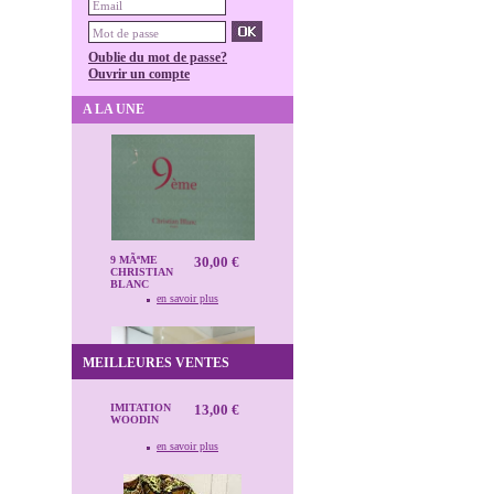
Oublie du mot de passe?
Ouvrir un compte
A LA UNE
9 MÃªME
30,00 €
CHRISTIAN
BLANC
en savoir plus
MEILLEURES VENTES
IMITATION
13,00 €
WOODIN
en savoir plus
PUR SANG
30,00 €
en savoir plus