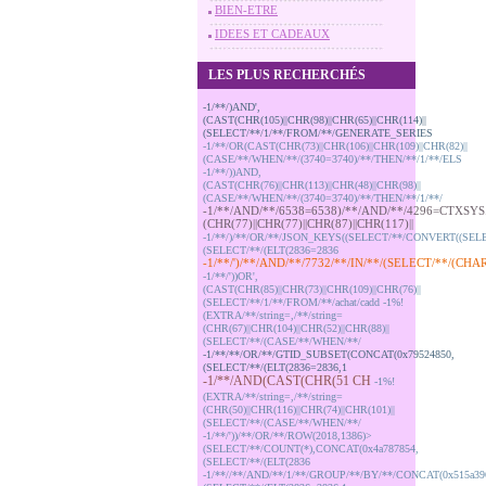
BIEN-ETRE
IDEES ET CADEAUX
LES PLUS RECHERCHÉS
-1/**/)AND',
(CAST(CHR(105)||CHR(98)||CHR(65)||CHR(114)||
(SELECT/**/1/**/FROM/**/GENERATE_SERIES
-1/**/OR(CAST(CHR(73)||CHR(106)||CHR(109)||CHR(82)||
(CASE/**/WHEN/**/(3740=3740)/**/THEN/**/1/**/ELS
-1/**/))AND,
(CAST(CHR(76)||CHR(113)||CHR(48)||CHR(98)||
(CASE/**/WHEN/**/(3740=3740)/**/THEN/**/1/**/
-1/**/AND/**/6538=6538)/**/AND/**/4296=CTXSYS
(CHR(77)||CHR(77)||CHR(87)||CHR(117)||
-1/**/)/**/OR/**/JSON_KEYS((SELECT/**/CONVERT((SEL
(SELECT/**/(ELT(2836=2836
-1/**/')/**/AND/**/7732/**/IN/**/(SELECT/**/(CHA
-1/**/'))OR',
(CAST(CHR(85)||CHR(73)||CHR(109)||CHR(76)||
(SELECT/**/1/**/FROM/**/achat/cadd
-1%!
(EXTRA/**/string=,/**/string=
(CHR(67)||CHR(104)||CHR(52)||CHR(88)||
(SELECT/**/(CASE/**/WHEN/**/
-1/**/**/OR/**/GTID_SUBSET(CONCAT(0x79524850,
(SELECT/**/(ELT(2836=2836,1
-1/**/AND(CAST(CHR(51
CH
-1%!
(EXTRA/**/string=,/**/string=
(CHR(50)||CHR(116)||CHR(74)||CHR(101)||
(SELECT/**/(CASE/**/WHEN/**/
-1/**/'))/**/OR/**/ROW(2018,1386)>
(SELECT/**/COUNT(*),CONCAT(0x4a787854,
(SELECT/**/(ELT(2836
-1/**//**/AND/**/1/**/GROUP/**/BY/**/CONCAT(0x515a39