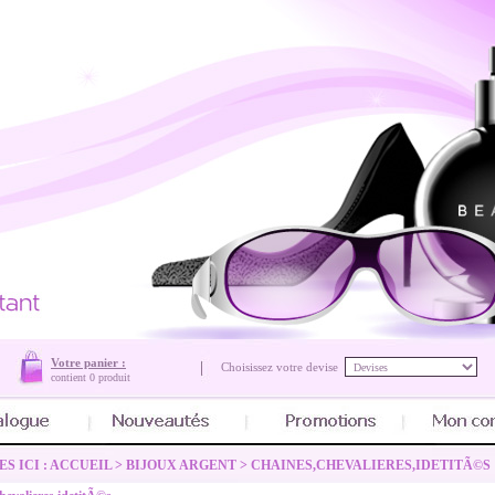
Votre panier :
Choisissez votre devise
contient
0 produit
S ICI :
ACCUEIL
>
BIJOUX ARGENT
>
CHAINES,CHEVALIERES,IDETITÃ©S