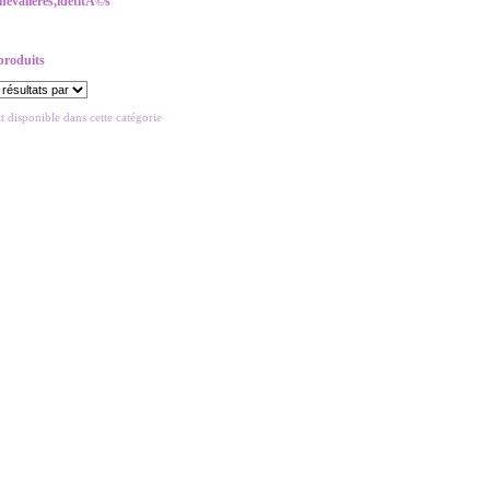
hevalieres,idetitÃ©s
 produits
 disponible dans cette catégorie