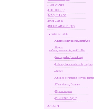
Tissu DAMPE
COLLIERS (5)
MAQUILLAGE
PARFUMS (1)
BIJOUX ARGENT (12)
Perles de Tahiti
Chaines,chevalieres,idetitÃ©s
Bijoux
enfants,pendentitifs,mÃ©dailles
Nacre,perles (imitations)
Créoles, boucles d'oreille, bagues
Ambre
Oxydes, céramique, oxydes teintés
D'eau douce, Diamant
Bijjoux Argent
PENDENTIFS (18)
SACS (7)