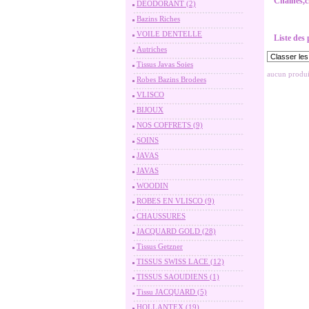
Chaines,c
DEODORANT (2)
Bazins Riches
VOILE DENTELLE
Liste des
Autriches
Tissus Javas Soies
aucun produit
Robes Bazins Brodees
VLISCO
BIJOUX
NOS COFFRETS (9)
SOINS
JAVAS
JAVAS
WOODIN
ROBES EN VLISCO (9)
CHAUSSURES
JACQUARD GOLD (28)
Tissus Getzner
TISSUS SWISS LACE (12)
TISSUS SAOUDIENS (1)
Tissu JACQUARD (5)
HOLLANTEX (19)