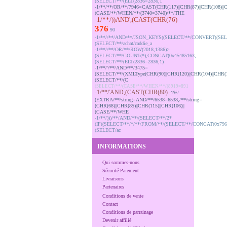
(SELECT/**/(ELT(2836=2836,1
-1/**/**/OR/**/7946=CAST(CHR(117)||CHR(87)||CHR(108)||C
(CASE/**/WHEN/**/(3740=3740)/**/THE
-1/**/))AND',(CAST(CHR(76)
376
90
-1/**//**/AND/**/JSON_KEYS((SELECT/**/CONVERT((SEL
(SELECT/**/achat/caddie_a
-1/**//**/OR/**/ROW(2018,1386)>
(SELECT/**/COUNT(*),CONCAT(0x45485163,
(SELECT/**/(ELT(2836=2836,1)
-1/**/'/**/AND/**/3475=
(SELECT/**/(XMLType(CHR(90)||CHR(120)||CHR(104)||CHR(1
(SELECT/**/(C
(SELECT/**/(CASE/**/WHEN/**/(8919=891
-1/**/'AND,(CAST(CHR(80)
-1%!
(EXTRA/**/string=AND/**/6538=6538,/**/string=
(CHR(68)||CHR(85)||CHR(115)||CHR(106)||
(CASE/**/WHE
-1/**/)))/**/AND/**/(SELECT/**/2*
(IF((SELECT/**/*/**/FROM/**/(SELECT/**/CONCAT(0x796
(SELECT/ac
INFORMATIONS
Qui sommes-nous
Sécurité Paiement
Livraisons
Partenaires
Conditions de vente
Contact
Conditions de parrainage
Devenir affilié