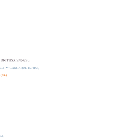
.DRITHSX.SN(4296,
ECT/**/CONCAT(0x71564165,
R(84)
63,